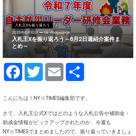
入札王Xを振り返ろう
2025年6月10日
nk-magazine
入札王Xを振り返ろう～6月2日週紹介案件ま
とめ～
Facebook
Twitter
Email
Share
こんにちは！NY☆TIMES編集部です。
さて、入札王公式Xではどのような入札公告や補助金・
助成金情報がピックアップされたのか、今週も
NY☆TIMESでまとめましたので、振り返っていきましょ