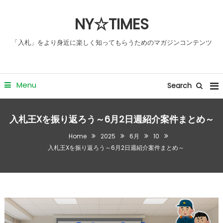
Skip
NY☆TIMES
To
Content
「入札」をより身近に楽しく知ってもらうためのマガジンコンテンツ
Menu
Search
入札王Xを振り返ろう～6月2日週紹介案件まとめ～
Home
2025
6月
10
入札王Xを振り返ろう～6月2日週紹介案件まとめ～