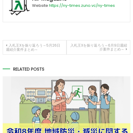
Website
https://ny-times.zuno.vc/ny-times
投
入札王Xを振り返ろう～5月26日
入札王Xを振り返ろう～6月9日週紹
介案件まとめ～
週紹介案件まとめ～
稿
ナ
RELATED POSTS
ビ
ゲ
ー
シ
ョ