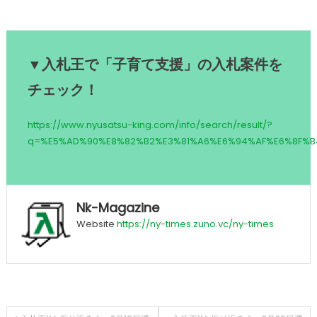
▼入札王で「子育て支援」の入札案件を
チェック！
https://www.nyusatsu-king.com/info/search/result/?
q=%E5%AD%90%E8%82%B2%E3%81%A6%E6%94%AF%E6%8F%B
Nk-Magazine
Website
https://ny-times.zuno.vc/ny-times