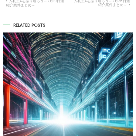
投
入札王Xを振り返ろう～2月19日週
入札王Xを振り返ろう～2月26日週
紹介案件まとめ～
紹介案件まとめ～
稿
ナ
RELATED POSTS
ビ
ゲ
ー
シ
ョ
ン