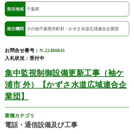
発注地域
千葉県
発注機関
その他千葉県市町村・かずさ水道広域連合企業団
お問合せ番号：
N-22486841
入札状況：受付中
集中監視制御設備更新工事（袖ケ
浦市 外）【かずさ水道広域連合企
業団】
業種カテゴリ
電話・通信設備及び工事