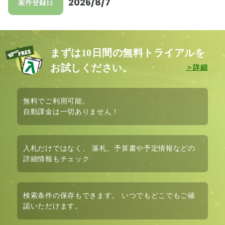
2026/8/7
案件登録日
まずは10日間の無料トライアルを
お試しください。
無料
でご利用可能。
自動課金は
一切ありません！
入札だけではなく、
落札、予算書や予定情報など
の
詳細情報もチェック
検索条件の保存も
できます。 いつでもどこでもご確
認いただけます。