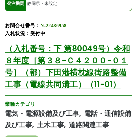
発注機関
静岡県・未設定
お問合せ番号：
N-22486958
入札状況：受付中
（入札番号：下 第80049号）令和
８年度［第３８-Ｃ４２００-０１
号］（都）下田港横枕線街路整備
工事（電線共同溝工）（11-01）
業種カテゴリ
電気・電源設備及び工事
電話・通信設備
及び工事
土木工事
道路関連工事