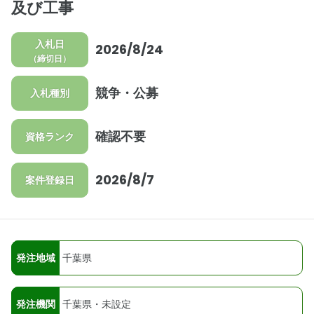
及び工事
入札日
2026/8/24
（締切日）
競争・公募
入札種別
確認不要
資格ランク
2026/8/7
案件登録日
発注地域
千葉県
発注機関
千葉県・未設定