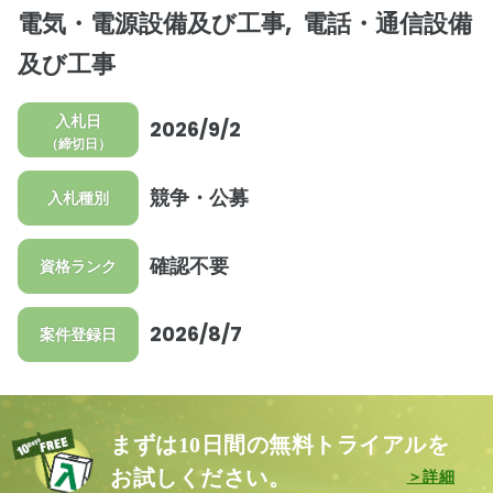
電気・電源設備及び工事
電話・通信設備
及び工事
入札日
2026/9/2
（締切日）
競争・公募
入札種別
確認不要
資格ランク
2026/8/7
案件登録日
まずは10日間の無料トライアルを
お試しください。