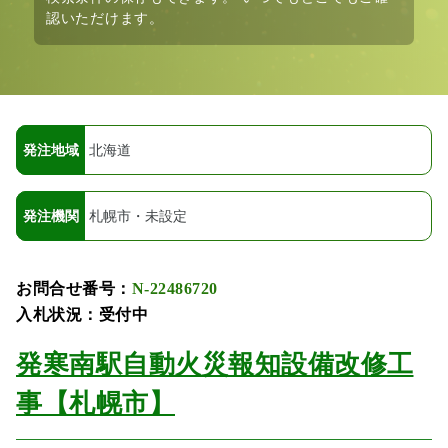
認いただけます。
発注地域
北海道
発注機関
札幌市・未設定
お問合せ番号：
N-22486720
入札状況：受付中
発寒南駅自動火災報知設備改修工
事【札幌市】