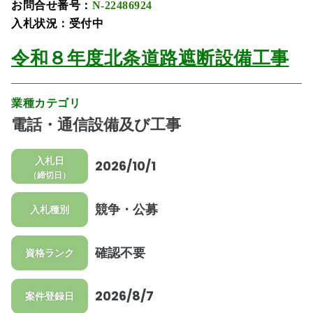
お問合せ番号：
N-22486924
入札状況：受付中
令和８年度北条道路遮断設備工事
業種カテゴリ
電話・通信設備及び工事
入札日
2026/10/1
（締切日）
競争・公募
入札種別
確認不要
資格ランク
2026/8/7
案件登録日