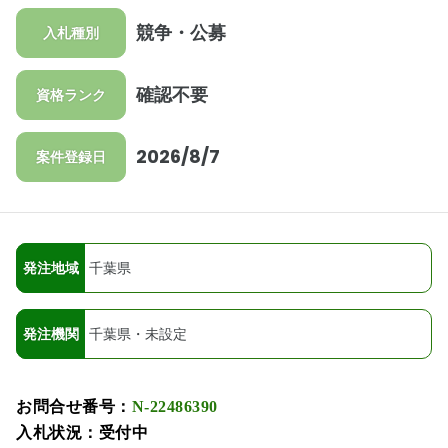
競争・公募
入札種別
確認不要
資格ランク
2026/8/7
案件登録日
発注地域
千葉県
発注機関
千葉県・未設定
お問合せ番号：
N-22486390
入札状況：受付中