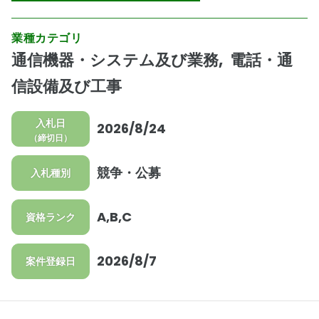
業種カテゴリ
通信機器・システム及び業務
電話・通
信設備及び工事
入札日
2026/8/24
（締切日）
競争・公募
入札種別
A,B,C
資格ランク
2026/8/7
案件登録日