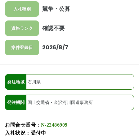
競争・公募
入札種別
確認不要
資格ランク
2026/8/7
案件登録日
発注地域
石川県
発注機関
国土交通省・金沢河川国道事務所
お問合せ番号：
N-22486909
入札状況：受付中