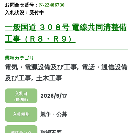
お問合せ番号：
N-22486730
入札状況：受付中
一般国道 ３０８号 電線共同溝整備
工事（Ｒ８・Ｒ９）
業種カテゴリ
電気・電源設備及び工事
電話・通信設備
及び工事
土木工事
入札日
2026/9/17
（締切日）
競争・公募
入札種別
確認不要
資格ランク