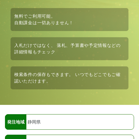
無料
でご利用可能。
自動課金は
一切ありません！
入札だけではなく、
落札、予算書や予定情報など
の
詳細情報もチェック
検索条件の保存も
できます。 いつでもどこでもご確
認いただけます。
発注地域
静岡県