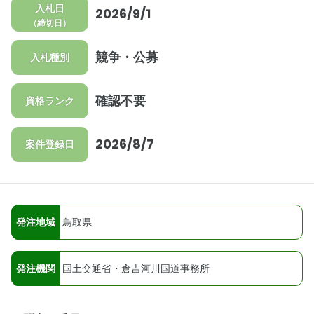
入札日
2026/9/1
（締切日）
競争・公募
入札種別
確認不要
資格ランク
2026/8/7
案件登録日
発注地域
鳥取県
発注機関
国土交通省・倉吉河川国道事務所