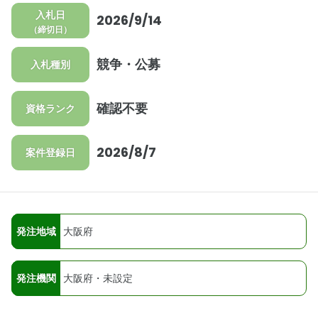
入札日
2026/9/14
（締切日）
競争・公募
入札種別
確認不要
資格ランク
2026/8/7
案件登録日
発注地域
大阪府
発注機関
大阪府・未設定