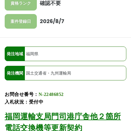
確認不要
資格ランク
2026/8/7
案件登録日
発注地域
福岡県
発注機関
国土交通省・九州運輸局
お問合せ番号：
N-22486852
入札状況：受付中
福岡運輸支局門司港庁舎他２箇所
電話交換機等更新契約