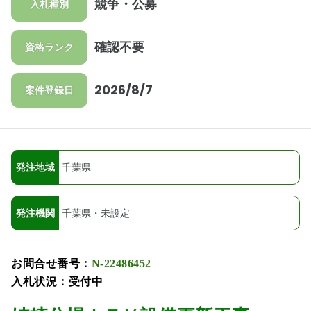
競争・公募
入札種別
確認不要
資格ランク
2026/8/7
案件登録日
発注地域
千葉県
発注機関
千葉県・未設定
お問合せ番号：
N-22486452
入札状況：受付中