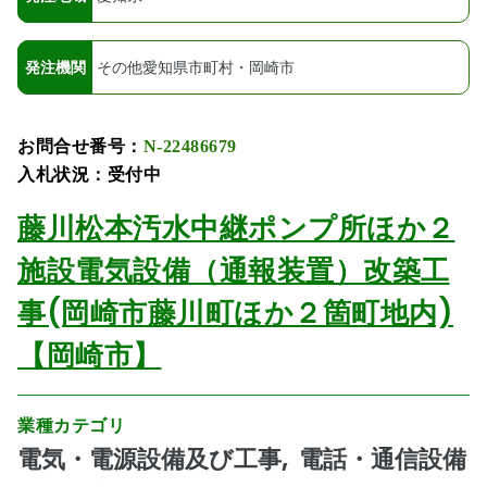
発注機関
その他愛知県市町村・岡崎市
お問合せ番号：
N-22486679
入札状況：受付中
藤川松本汚水中継ポンプ所ほか２
施設電気設備（通報装置）改築工
事(岡崎市藤川町ほか２箇町地内)
【岡崎市】
業種カテゴリ
電気・電源設備及び工事
電話・通信設備