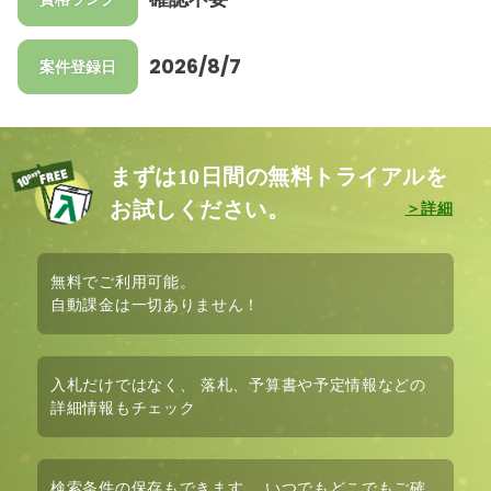
2026/8/7
案件登録日
まずは10日間の無料トライアルを
お試しください。
無料
でご利用可能。
自動課金は
一切ありません！
入札だけではなく、
落札、予算書や予定情報など
の
詳細情報もチェック
検索条件の保存も
できます。 いつでもどこでもご確