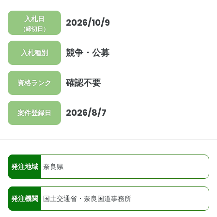
入札日
2026/10/9
（締切日）
競争・公募
入札種別
確認不要
資格ランク
2026/8/7
案件登録日
発注地域
奈良県
発注機関
国土交通省・奈良国道事務所