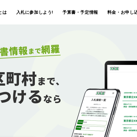
とは
入札に参加しよう!
予算書・予定情報
料金・お申し
網羅
書情報
まで
区町村
まで、
つける
なら