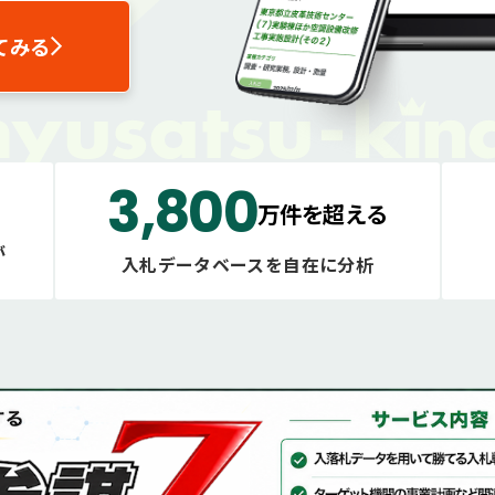
てみる
3,800
万件を超える
が
入札データベースを自在に分析