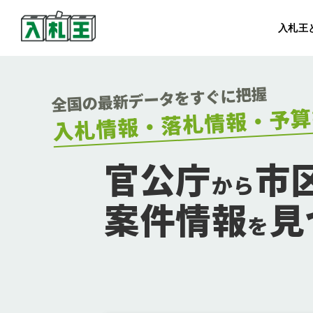
入札王
全国の最新データをすぐに把握
予算
入札情報・落札情報・
官公庁
市
から
案件情報
見
を